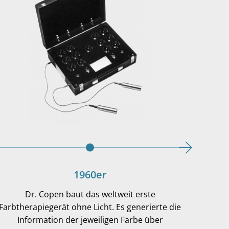
1960er
Dr. Copen baut das weltweit erste
Dr. Cop
Farbtherapiegerät ohne Licht. Es generierte die
bis ca
Information der jeweiligen Farbe über
Standa