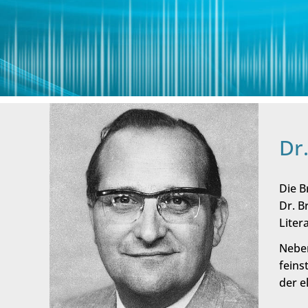
Dr
Die B
Dr. B
Liter
Neben
feins
der e